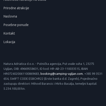
Prirodne atrakcije
Naslovna
Posebne ponude
Kontakt
Lokacija
Natura Adriatica d.o.o. - Putnička agencija, Put uvale suha 1, 23275
Ugljan, OIB: 49669558631, ID kod: HR-AB-23-110033515, IBAN
HR0724020061100869683,
booking@camping-ugljan.com
, +385 99 3531
654, SWIFT CODE ESBCHR22 (Erste banka d.d. Zagreb), Pojedinačno
zastupaju direktori: Mihovil Barancic i Mirko Bacalja, temeljni kapital:
5.234.100,00 kn.