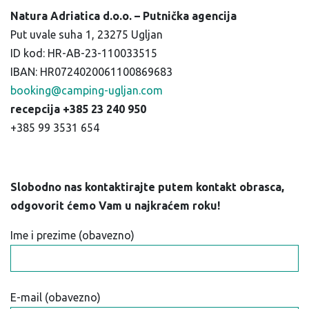
Natura Adriatica d.o.o. – Putnička agencija
Put uvale suha 1, 23275 Ugljan
ID kod: HR-AB-23-110033515
IBAN: HR0724020061100869683
booking@camping-ugljan.com
recepcija +385 23 240 950
+385 99 3531 654
Slobodno nas kontaktirajte putem kontakt obrasca,
odgovorit ćemo Vam u najkraćem roku!
Ime i prezime (obavezno)
E-mail (obavezno)