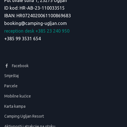
Put uvale suha 1, 23275 Ugljan
ID kod: HR-AB-23-110033515
IBAN: HR0724020061100869683
booking@camping-ugljan.com
reception desk +385 23 240 950
+385 99 3531 654
Facebook
Smještaj
Parcele
Mobilne kućice
Karta kampa
Camping Ugljan Resort
Aktivnosti i atrakcije na otoku