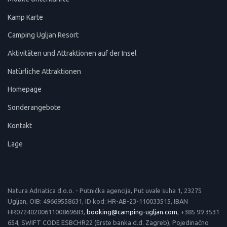
Kamp Karte
Camping Ugljan Resort
Aktivitäten und Attraktionen auf der Insel
Natürliche Attraktionen
Homepage
Sonderangebote
Kontakt
Lage
Natura Adriatica d.o.o. - Putnička agencija, Put uvale suha 1, 23275
Ugljan, OIB: 49669558631, ID kod: HR-AB-23-110033515, IBAN
HR0724020061100869683,
booking@camping-ugljan.com
, +385 99 3531
654, SWIFT CODE ESBCHR22 (Erste banka d.d. Zagreb), Pojedinačno