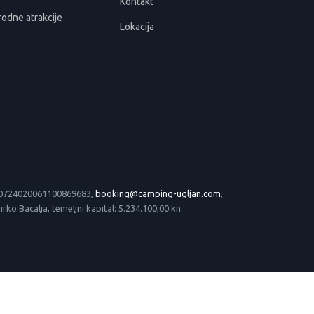
Kontakt
rodne atrakcije
Lokacija
 HR0724020061100869683,
booking@camping-ugljan.com
,
o Bacalja, temeljni kapital: 5.234.100,00 kn.