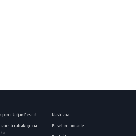
mping Ugljan Resort
Naslovna
ivnosti i atrakcije na
Posebne ponude
oku