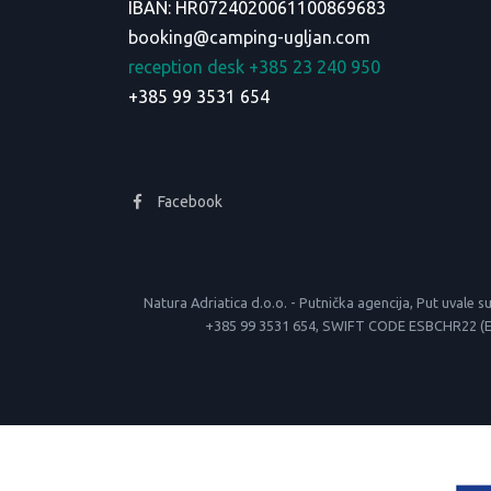
IBAN: HR0724020061100869683
booking@camping-ugljan.com
reception desk +385 23 240 950
+385 99 3531 654
Facebook
Natura Adriatica d.o.o. - Putnička agencija, Put uva
+385 99 3531 654, SWIFT CODE ESBCHR22 (Erste