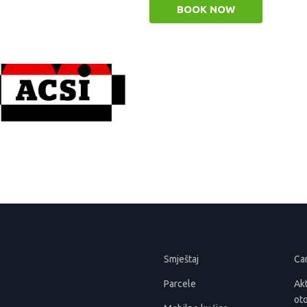
BOOK NOW
Smještaj
Ca
Parcele
Akt
ot