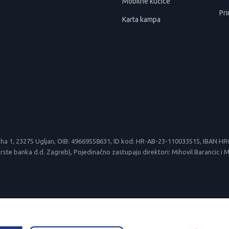
Mobilne kućice
Pri
Karta kampa
le suha 1, 23275 Ugljan, OIB: 49669558631, ID kod: HR-AB-23-110033515, IBAN
 banka d.d. Zagreb), Pojedinačno zastupaju direktori: Mihovil Barancic i Mirk