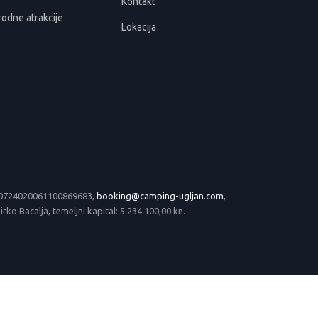
Kontakt
rodne atrakcije
Lokacija
 HR0724020061100869683,
booking@camping-ugljan.com
,
o Bacalja, temeljni kapital: 5.234.100,00 kn.