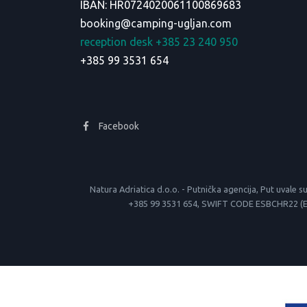
IBAN: HR0724020061100869683
booking@camping-ugljan.com
reception desk +385 23 240 950
+385 99 3531 654
Facebook
Natura Adriatica d.o.o. - Putnička agencija, Put uva
+385 99 3531 654, SWIFT CODE ESBCHR22 (Erste