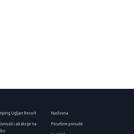
mping Ugljan Resort
Naslovna
ivnosti i atrakcije na
Posebne ponude
oku