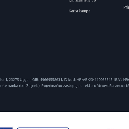
Mobilne kućice
Pri
Karta kampa
le suha 1, 23275 Ugljan, OIB: 49669558631, ID kod: HR-AB-23-110033515, IBAN
 banka d.d. Zagreb), Pojedinačno zastupaju direktori: Mihovil Barancic i Mirk