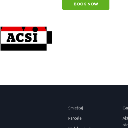
BOOK NOW
Smještaj
Ca
Parcele
Akt
ot