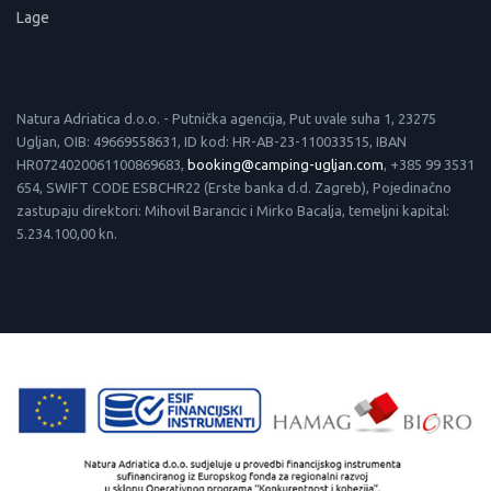
Lage
Natura Adriatica d.o.o. - Putnička agencija, Put uvale suha 1, 23275
Ugljan, OIB: 49669558631, ID kod: HR-AB-23-110033515, IBAN
HR0724020061100869683,
booking@camping-ugljan.com
, +385 99 3531
654, SWIFT CODE ESBCHR22 (Erste banka d.d. Zagreb), Pojedinačno
zastupaju direktori: Mihovil Barancic i Mirko Bacalja, temeljni kapital:
5.234.100,00 kn.