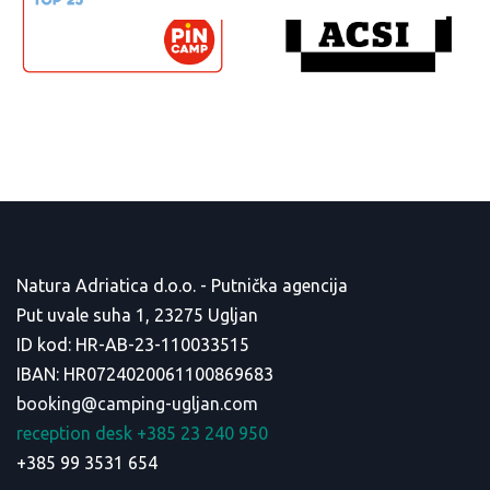
Natura Adriatica d.o.o. - Putnička agencija
Put uvale suha 1, 23275 Ugljan
ID kod: HR-AB-23-110033515
IBAN: HR0724020061100869683
booking@camping-ugljan.com
reception desk +385 23 240 950
+385 99 3531 654